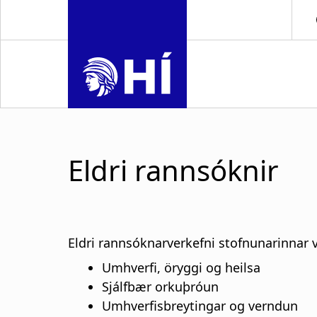
S
k
i
p
t
o
m
a
i
Eldri rannsóknir
n
c
o
n
t
Eldri rannsóknarverkefni stofnunarinnar v
e
Umhverfi, öryggi og heilsa
n
Sjálfbær orkuþróun
t
Umhverfisbreytingar og verndun