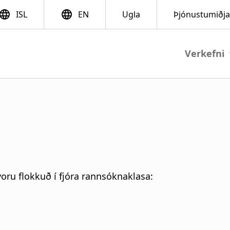
Vie
M
a
i
n
n
oru flokkuð í fjóra rannsóknaklasa:
a
v