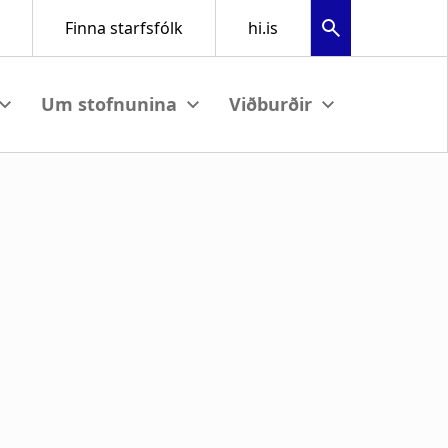
w submenu
View submenu
View submenu