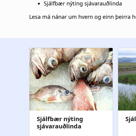
Sjálfbær nýting sjávarauðlinda
Lesa má nánar um hvern og einn þeirra h