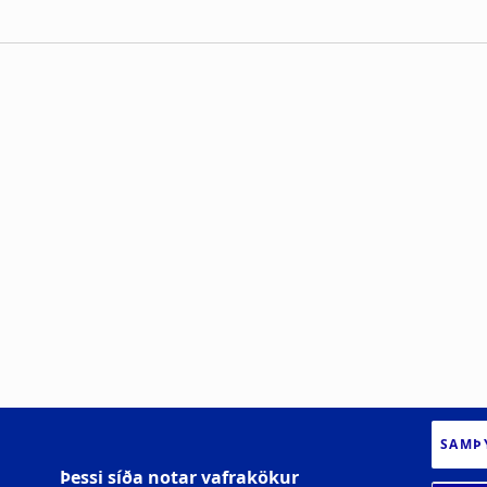
SAMÞ
Þessi síða notar vafrakökur