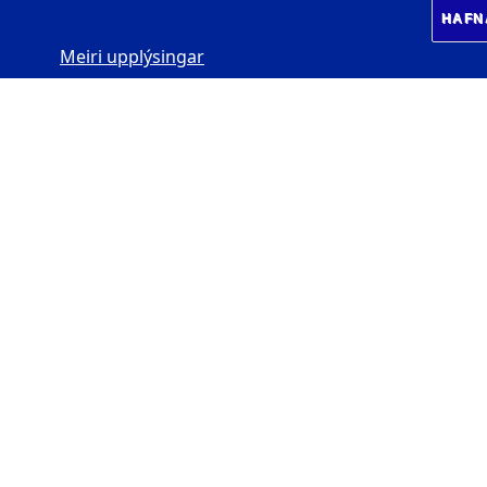
HAFN
Meiri upplýsingar
SJÁLFBÆRNISTOFNUN
HÁSKÓLA ÍSLANDS
Gimli
v/Sæmundargöt
u
102 Reykjavík