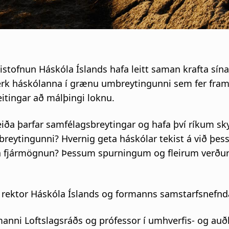
stofnun Háskóla Íslands hafa leitt saman krafta sín
k háskólanna í grænu umbreytingunni sem fer fram í
veitingar að málþingi loknu.
ð leiða þarfar samfélagsbreytingar og hafa því ríkum
reytingunni? Hvernig geta háskólar tekist á við þess
a fjármögnun? Þessum spurningum og fleirum verður l
, rektor Háskóla Íslands og formanns samstarfsnefnd
ormanni Loftslagsráðs og prófessor í umhverfis- og 