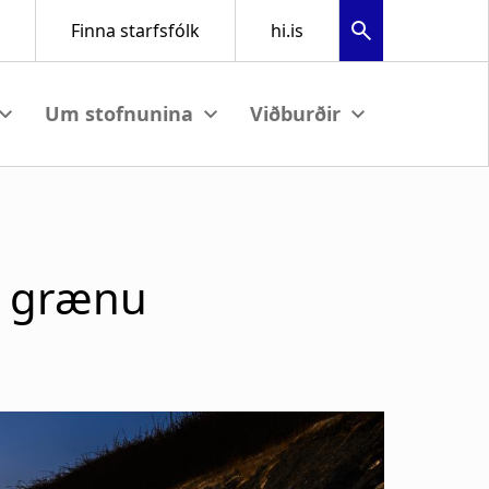
w submenu
View submenu
View submenu
í grænu