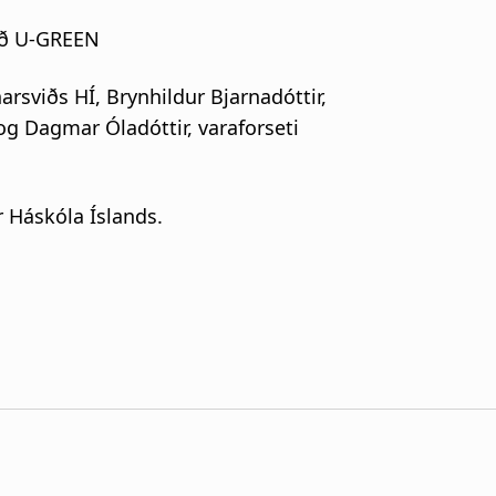
nið U-GREEN
rsviðs HÍ, Brynhildur Bjarnadóttir,
og Dagmar Óladóttir, varaforseti
 Háskóla Íslands.