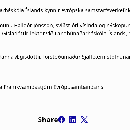
aðarháskóla Íslands kynnir evrópska samstarfsverkef
unu Halldór Jónsson, sviðstjóri vísinda og nýsköpuna
Gísladóttir, lektor við Landbúnaðarháskóla Íslands, 
Hanna Ægisdóttir, forstöðumaður Sjálfbærnistofnunar
frá Framkvæmdastjórn Evrópusambandsins.
Share