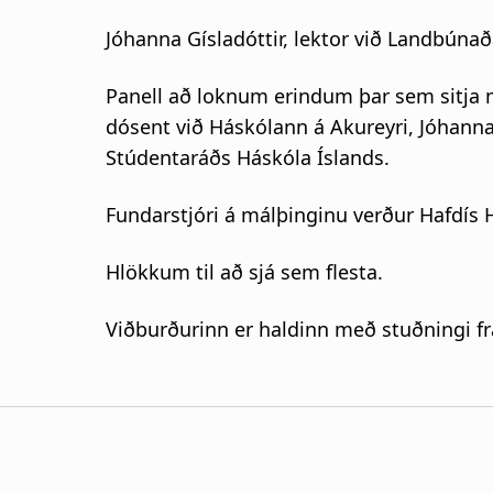
Jóhanna Gísladóttir, lektor við Landbún
Panell að loknum erindum þar sem sitja m
dósent við Háskólann á Akureyri, Jóhanna 
Stúdentaráðs Háskóla Íslands.
Fundarstjóri á málþinginu verður Hafdís 
Hlökkum til að sjá sem flesta.
Viðburðurinn er haldinn með stuðningi 