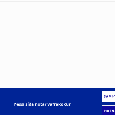
SAMÞ
Þessi síða notar vafrakökur
HAFN