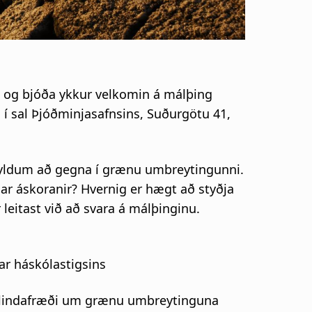
a og bjóða ykkur velkomin á málþing
 sal Þjóðminjasafnsins, Suðurgötu 41,
 skyldum að gegna í grænu umbreytingunni.
ar áskoranir? Hvernig er hægt að styðja
eitast við að svara á málþinginu.
ar háskólastigsins
auðlindafræði um grænu umbreytinguna