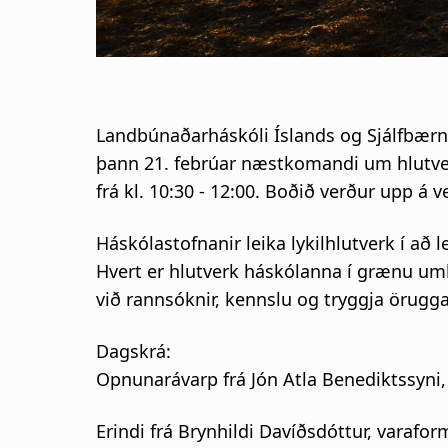
Landbúnaðarháskóli Íslands og Sjálfbærni
þann 21. febrúar næstkomandi um hlutver
frá kl. 10:30 - 12:00. Boðið verður upp á 
Háskólastofnanir leika lykilhlutverk í a
Hvert er hlutverk háskólanna í grænu umb
við rannsóknir, kennslu og tryggja örugg
Dagskrá:
Opnunarávarp frá Jón Atla Benediktssyni
Erindi frá Brynhildi Davíðsdóttur, varaf